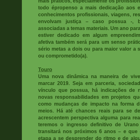
mais práticos, especialmente os profissio
todo é
propenso a mais dedicação aos e
conhecimentos profissionais, viagens, r
envolvam justiça – caso possua -, 
associadas a temas materiais. Um ano par
estiver dedicado em algum empreendim
afetiva também será para um senso prátic
sério metas a dois ou para maior valor a s
ou comprometido(a).
Touro
Uma nova dinâmica na maneira de viven
marcar 2019. Seja em parceria, socieda
vínculo que possua, há indicações de 
novas responsabilidades em projetos q
como mudanças de impacto na forma de
meios. Há até chances reais para se de
acrescentem perspectiva alguma para reali
teremos o ingresso definitivo de Uran
transitará nos próximos 6 anos – e que
etapa a se desprender do ritmo e de al