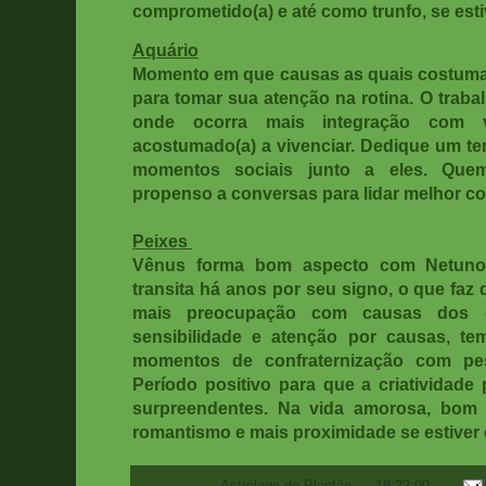
comprometido(a) e até como trunfo, se e
Aquário
Momento em que causas as quais costuma 
para tomar sua atenção na rotina. O trab
onde ocorra mais integração com 
acostumado(a) a vivenciar. Dedique um te
momentos sociais junto a eles
.
Quem
propenso a conversas para lidar melhor c
Peixes
Vênus forma bom aspecto com Netuno
transita há anos por seu signo, o que faz
mais preocupação com causas dos o
sensibilidade e atenção por causas, te
momentos de confraternização com pe
Período positivo para que a criatividade 
surpreendentes. Na vida amorosa, bom 
romantismo e mais proximidade se estiver
Postado por
Astrólogo de Plantão
às
18:22:00