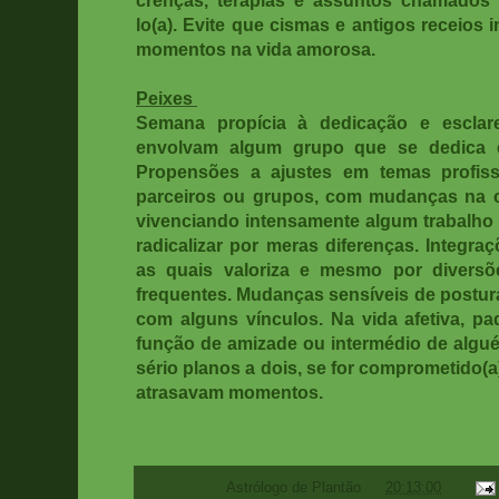
lo(a). Evite que cismas e antigos receios
momentos na vida amorosa.
Peixes
Semana propícia à dedicação e escla
envolvam algum grupo que se dedica 
Propensões a ajustes em temas profissi
parceiros ou grupos, com mudanças na 
vivenciando intensamente algum trabalho
radicalizar por meras diferenças. Integra
as quais valoriza e mesmo por divers
frequentes. Mudanças sensíveis de postur
com alguns vínculos. Na vida afetiva, pa
função de amizade ou intermédio de algué
sério planos a dois, se for comprometido(a
atrasavam momentos.
Postado por
Astrólogo de Plantão
às
20:13:00