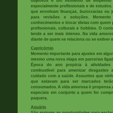
objetivos e um momento de empenho m
especialmente profissionais e de estudos.
que envolvam finanças, burocracias ou ju
para revisões e soluções. Momento p
conhecimentos e trocar ideias com quem 
profissionais, culturais e hobbies. O con
tende a ser mais intenso. Na vida amoros
diante de quem se relaciona ou se estiver
Capricórnio
Momento importante para ajustes em alg
mesmo uma nova etapa em parcerias ligada
Época do ano propícia à atividades 
combustível para amenizar desgastes
cuidado com a saúde. Assuntos que vin
que estavam para ser marcados terã
consumados. A vida amorosa é propensa a
especiais em conjunto a quem for compr
paquera.
Aquário
São maiores as oportunidades para escla