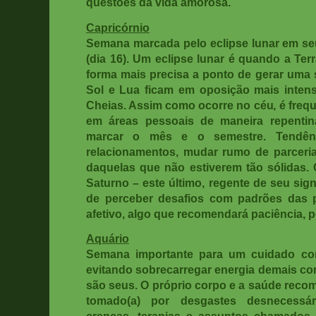
questões da vida amorosa.
Capricórnio
Semana marcada pelo eclipse lunar em seu
(dia 16). Um eclipse lunar é quando a Terr
forma mais precisa a ponto de gerar uma 
Sol e Lua ficam em oposição mais inten
Cheias. Assim como ocorre no céu, é freq
em áreas pessoais de maneira repentin
marcar o mês e o semestre. Tendên
relacionamentos, mudar rumo de parceri
daquelas que não estiverem tão sólidas
Saturno – este último, regente de seu si
de perceber desafios com padrões das 
afetivo, algo que recomendará paciência, p
Aquário
Semana importante para um cuidado com
evitando sobrecarregar energia demais c
são seus. O próprio corpo e a saúde reco
tomado(a) por desgastes desnecessário
crenças, terapias e assuntos chamados 