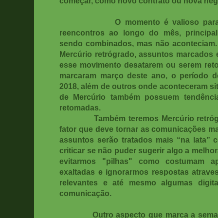
começar, como novo contrato ou nova neg
O momento é valioso para
reencontros ao longo do mês, principa
sendo combinados, mas não acontecia
Mercúrio retrógrado, assuntos marcados
esse movimento desatarem ou serem ret
marcaram março deste ano, o período 
2018, além de outros onde aconteceram s
de Mercúrio também possuem tendênci
retomadas.
Também teremos Mercúrio retróg
fator que deve tornar as comunicações mai
assuntos serão tratados mais “na lata” c
criticar se não puder sugerir algo a melh
evitarmos "pilhas" como costumam ap
exaltadas e ignorarmos respostas atrav
relevantes e até mesmo algumas digita
comunicação.
Outro aspecto que marca a sema