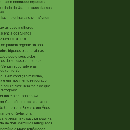
ia - Uma namorada aquariana
ociedade de Urano e suas classes
cas.
iscianos ultrapassavam Ayrton
ão às doze mulheres
scência dos Signos
no NÃO MUDOU!
ia do planeta regente do ano
sobre trígonos e quadraturas.
ta do pop e seus ciclos
icos de sucesso e de dores.
e Vênus retrógrado e as
es com o Sol.
nus em condição matutina,
na e em movimento retrógrado
 e seus ciclos: Bem mais do que
 retrógrado
etuno e a entrada dos 40
em Capricórnio e os seus anos.
e Chiron em Peixes e em Áries
rano e o Re-lacionar
e Michael Jackson - 60 anos de
to de dois Mercúrios retrógrados
ercúrio e Marte retrógrados