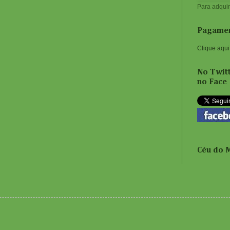
Para adquir
Pagamen
Clique aqui
No Twitt
no Face
Céu do 