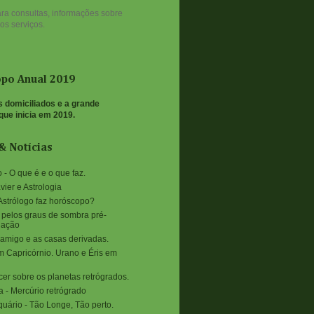
ra consultas, informações sobre
os serviços.
po Anual 2019
s domiciliados e a grande
que inicia em 2019.
& Notícias
 - O que é e o que faz.
vier e Astrologia
Astrólogo faz horóscopo?
 pelos graus de sombra pré-
dação
 amigo e as casas derivadas.
m Capricórnio. Urano e Éris em
er sobre os planetas retrógrados.
a - Mercúrio retrógrado
quário - Tão Longe, Tão perto.