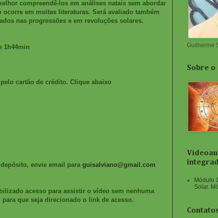
elhor compreendê-los em análises natais sem abordar
ocorre em muitas literaturas. Será avaliado também
dos nas progressões e em revoluções solares.
Guilherme 
e 1h44min
Sobre o
lo cartão de crédito. Clique abaixo
Vídeoaul
integra
r depósito, envie email para
guisalviano@gmail.com
Módulo 1
Solar. M
bilizado acesso para assistir o vídeo sem nenhuma
 para que seja direcionado o link de acesso.
Contatos