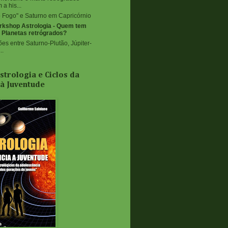
a his...
o Fogo" e Saturno em Capricórnio
rkshop Astrologia - Quem tem
 Planetas retrógrados?
es entre Saturno-Plutão, Júpiter-
..
Astrologia e Ciclos da
 à Juventude