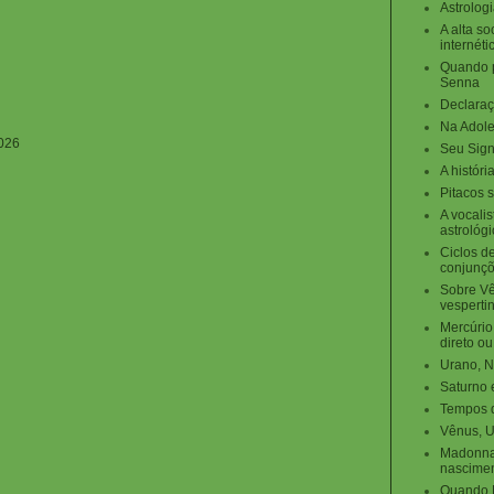
Astrolog
A alta s
internéti
Quando p
Senna
Declaraç
Na Adole
026
Seu Sig
A histór
Pitacos 
A vocalis
astrológ
Ciclos d
conjunçõ
Sobre Vê
vesperti
Mercúrio
direto ou
Urano, N
Saturno 
Tempos d
Vênus, U
Madonna 
nascimen
Quando M