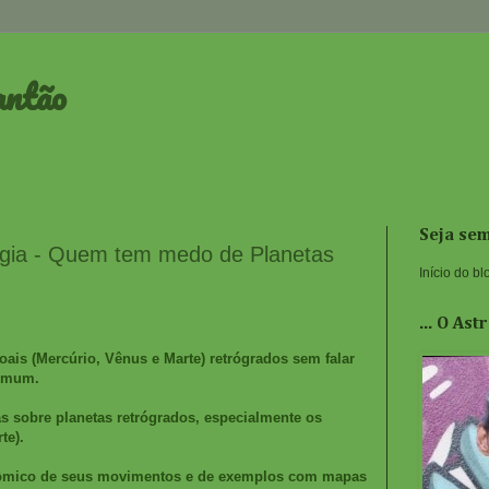
antão
Seja se
ogia - Quem tem medo de Planetas
Início do bl
... O As
ais (Mercúrio, Vênus e Marte) retrógrados sem falar
comum.
as sobre planetas retrógrados, especialmente os
te).
nômico de seus movimentos e de exemplos com mapas