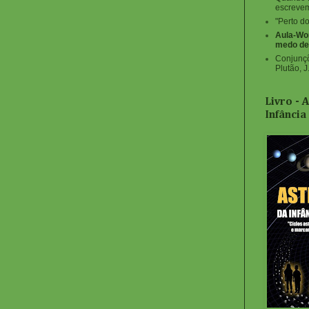
escrevem 
"Perto d
Aula-Wo
medo de
Conjunçõ
Plutão, J.
Livro - 
Infância