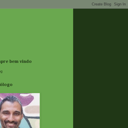
mpre bem vindo
og
trólogo