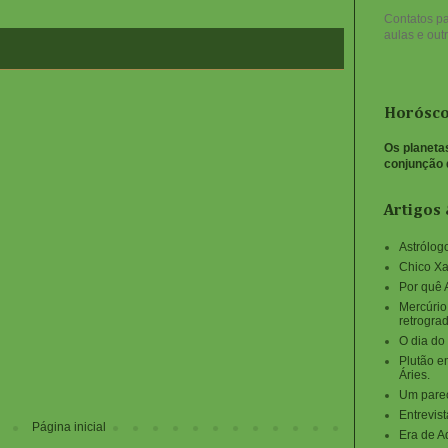
Contatos pa
aulas e outr
Horósco
Os planeta
conjunção 
Artigos 
Astrólogo
Chico Xa
Por quê 
Mercúrio
retrogra
O dia do
Plutão e
Áries.
Um parec
Entrevist
Página inicial
Era de A