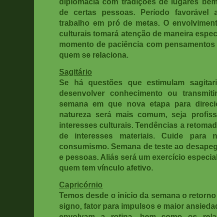
diplomacia com tradições de lugares b
de certas pessoas. Período favorável 
trabalho em pró de metas. O envolvimen
culturais tomará atenção de maneira especia
momento de paciência com pensamentos 
quem se relaciona.
Sagitário
Se há questões que estimulam sagitar
desenvolver conhecimento ou transmit
semana em que nova etapa para direci
natureza será mais comum, seja profis
interesses culturais. Tendências a retoma
de interesses materiais. Cuide para
consumismo. Semana de teste ao desapego
e pessoas. Aliás será um exercício especial
quem tem vínculo afetivo.
Capricórnio
Temos desde o início da semana o retorno 
signo, fator para impulsos e maior ansied
envolvam a rotina, bem como os rela