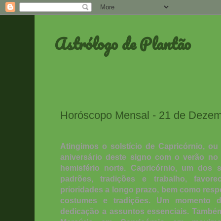
Astrólogo de Plantão
Horóscopo Mensal - 21 de Dezemb
Atingimos o solstício de Capricórnio, ou 
aniversário deste signo com o verão no 
hemisfério norte. Capricórnio, um dos 
padrões, tradições e trabalho, favore
prioridades a longo prazo, bem como resp
costumes e tradições. Um momento de
dedicação a assuntos essenciais. També