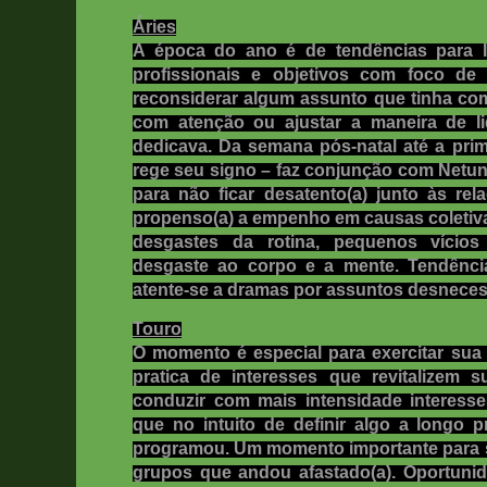
Áries
A época do ano é de tendências para l
profissionais e objetivos com foco de
reconsiderar algum assunto que tinha co
com atenção ou ajustar a maneira de l
dedicava. Da semana pós-natal até a prim
rege seu signo – faz conjunção com Netu
para não ficar desatento(a) junto às rel
propenso(a) a empenho em causas coletiva
desgastes da rotina, pequenos vício
desgaste ao corpo e a mente. Tendênci
atente-se a dramas por assuntos desneces
Touro
O momento é especial para exercitar sua 
pratica de interesses que revitalizem 
conduzir com mais intensidade interesses
que no intuito de definir algo a longo 
programou. Um momento importante para s
grupos que andou afastado(a). Oportuni