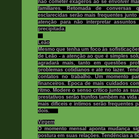
não cometer exageros ao se envolver ma
familiares. Retomada de conversas 
esclarecidas serão mais frequentes junto 
atenção para não interpretar assunto
precipitada.
Leão
Mesmo que tenha um foco às sofisticações
de Leão - a atenção ao que é simples sol
agradará mais, tanto em questões prof
problemas cotidianos e até no lazer. Ten
contatos no trabalho. Um momento pa
financeiros. Época de mais cuidados co
ritmo. Modere o senso crítico junto as su
prestativos serão trunfos também na vida a
mais difíceis e íntimos serão frequentes 
dois.
Virgem
O momento mensal aponta mudança sign
postura em suas relações. Tendências a fic