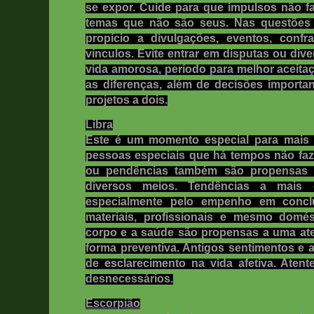
se expor. Cuide para que impulsos não 
temas que não são seus. Nas questões 
propício a divulgações, eventos, confr
vínculos. Evite entrar em disputas ou div
vida amorosa, período para melhor aceita
as diferenças, além de decisões import
projetos a dois.
Libra
Este é um momento especial para mais i
pessoas especiais que há tempos não fa
ou pendências também são propensas 
diversos meios. Tendências a mais 
especialmente pelo empenho em conclu
materiais, profissionais e mesmo domés
corpo e a saúde são propensas a uma ate
forma preventiva. Antigos sentimentos e 
de esclarecimento na vida afetiva. Aten
desnecessários.
Escorpião