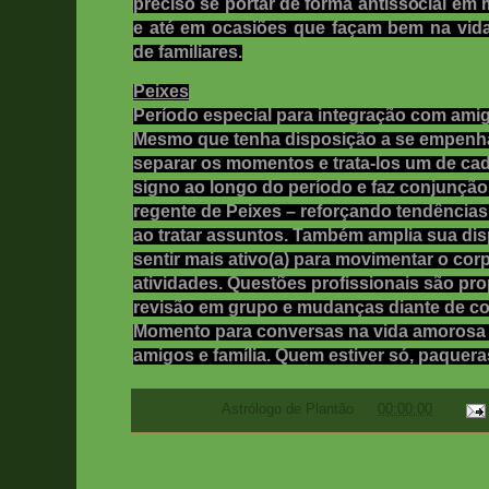
preciso se portar de forma antissocial em
e até em ocasiões que façam bem na vid
de familiares.
Peixes
Período especial para integração com amigo
Mesmo que tenha disposição a se empenha
separar os momentos e trata-los um de cad
signo ao longo do período e faz conjunçã
regente de Peixes – reforçando tendência
ao tratar assuntos. Também amplia sua dis
sentir mais ativo(a) para movimentar o co
atividades. Questões profissionais são pr
revisão em grupo e mudanças diante de c
Momento para conversas na vida amorosa s
amigos e família. Quem estiver só, paquer
Postado por
Astrólogo de Plantão
às
00:00:00