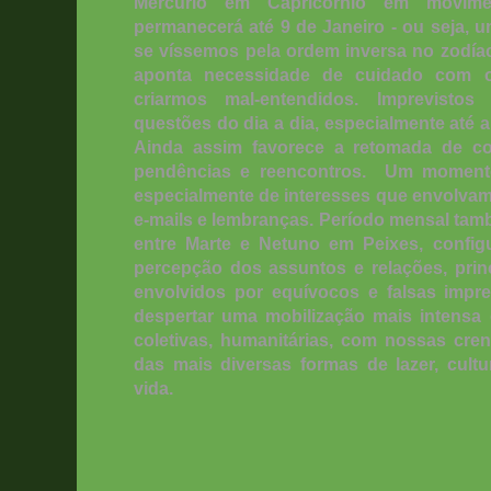
Mercúrio em Capricórnio em movime
permanecerá até 9 de Janeiro - ou seja,
se víssemos pela ordem inversa no zodía
aponta necessidade de cuidado com 
criarmos mal-entendidos. Imprevist
questões do dia a dia, especialmente até 
Ainda assim favorece a retomada de co
pendências e reencontros. Um momento 
especialmente de interesses que envolvam
e-mails e lembranças. Período mensal ta
entre Marte e Netuno em Peixes, config
percepção dos assuntos e relações, pri
envolvidos por equívocos e falsas imp
despertar uma mobilização mais intensa
coletivas, humanitárias, com nossas cr
das mais diversas formas de lazer, cul
vida.