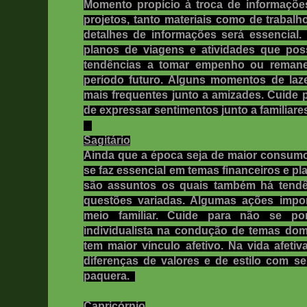
Momento propício à troca de informaçõ
projetos, tanto materiais como de trabal
detalhes de informações será essencial. I
planos de viagens e atividades que pos
tendências a tomar empenho ou remanej
período futuro. Alguns momentos de laze
mais frequentes junto a amizades. Cuide p
de expressar sentimentos junto a familiares
Sagitário
Ainda que a época seja de maior consum
se faz essencial em temas financeiros e p
são assuntos os quais também há tendên
questões variadas. Algumas ações impor
meio familiar. Cuide para não se po
individualista na condução de temas d
tem maior vínculo afetivo. Na vida afeti
diferenças de valores e de estilo com se
paquera.
Capricórnio