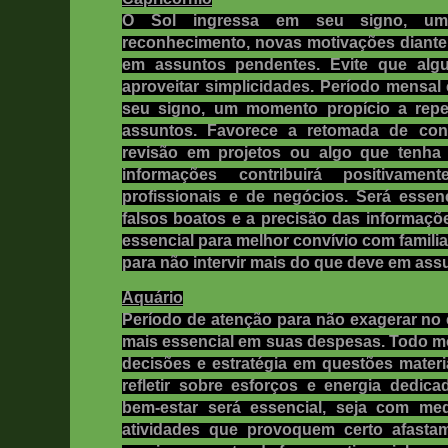
O Sol ingressa em seu signo, um
reconhecimento, novas motivações diante 
em assuntos pendentes. Evite que al
aproveitar simplicidades. Período mensal
seu signo, um momento propício a repe
assuntos. Favorece a retomada de con
revisão em projetos ou algo que tenha
informações contribuirá positivamen
profissionais e de negócios. Será esse
falsos boatos e a precisão das informaçõ
essencial para melhor convívio com famili
para não intervir mais do que deve em ass
Aquário
Período de atenção para não exagerar no
mais essencial em suas despesas. Todo 
decisões e estratégia em questões materi
refletir sobre esforços e energia dedica
bem-estar será essencial, seja com med
atividades que provoquem certo afasta