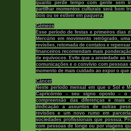
quanto perde tempo com gente sem impo
partilhar momentos culturais será bom 
dois ou se estiver em paquera.
Gêmeos
Esse período de festas e primeiros dias 
Mercúrio em movimento retrógrado, uma 
revisões, retomada de contatos e repensar
financeiros recomendam mais ponderação e
de equívocos. Evite que a ansiedade ao tr
comunicações e o convívio com pessoas e
momento de mais cuidado ao expor o que 
Câncer
Neste período mensal em que o Sol e Me
Capricórnio – seu signo oposto – o 
compreensão das diferenças e mais 
dedicação a assuntos de outras pess
revisões e um novo rumo em parceri
sociedades profissionais que possua. Pr
com pessoas de longe ou por viagens que