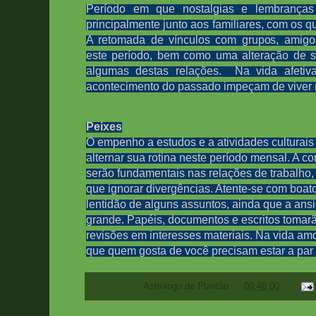
Período em que nostalgias e lembranças 
principalmente junto aos familiares, com os q
A retomada de vínculos com grupos, amig
este período, bem como uma alteração de s
algumas destas relações.
Na vida afetiv
acontecimento do passado impeçam de viver 
Peixes
O empenho a estudos e a atividades culturais
alternar sua rotina neste período mensal. A c
serão fundamentais nas relações de trabalho
que ignorar divergências
. Atente-se com boat
lentidão de alguns assuntos, ainda que a ansi
grande. Papéis, documentos e escritos tomar
revisões em interesses materiais. N
a vida amo
que quem gosta de você precisam estar a par 
Postado por
Astrólogo de Plantão
às
09:46:00