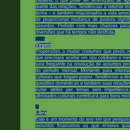
trabalho, o que pode ser amenizado se agi
diante das relações.
Tendências a retomar te
tenha – e também relacionados a vida amor
de proporcionar mudança de postura signif
assuntos. Período com mais chances para
diversões que há tempos não desfruta.
Virgem
Propensões a mudar costumes que preza o
que precisará aceitar em seu cotidiano e m
será frequente na resolução de assuntos prof
do período mensal. Momento para retomar
culturais que tragam prazer.
Tendências a de
questões domésticas e também suas relações
evitar atritos por temas sem importância.
afinidades culturais contribuirá para bons mo
Libra
Este é um momento do ano em que pesquisas
assuntos financeiros ou que envolva qual