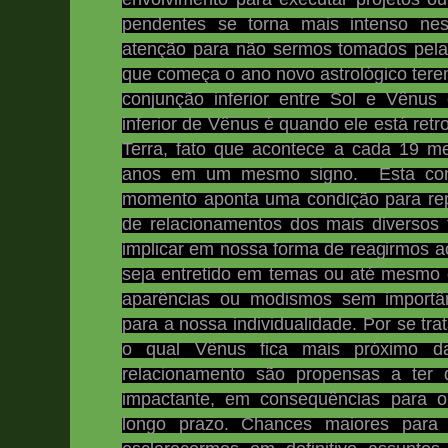
pendentes se torna mais intenso nes
atenção para não sermos tomados pel
que começa o ano novo astrológico tere
conjunção inferior entre Sol e Vênu
inferior de Vênus é quando ele está retro
Terra, fato que acontece a cada 19 m
anos em um mesmo signo. Esta conf
momento aponta uma condição para re
de relacionamentos dos mais diversos
implicar em nossa forma de reagirmos a
seja entretido em temas ou até mesmo 
aparências ou modismos sem importân
para a nossa individualidade.
Por se tra
o qual Vênus fica mais próximo d
relacionamento são propensas a ter 
impactante, em consequências para 
longo prazo. Chances maiores para 