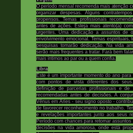
O período mensal recomenda mais atenção co
organizar despesas. Alguns contratempo
propensos. Temas profissionais recomenda
antes de ações. Esteja mais atento(a) co
urgentes. Uma dedicação a assuntos de o
envolvimento emocional. Temas espirituais,
pesquisas tomarão dedicação. Na vida amo
serão mais frequentes a tratar. Fará bem fal
mais íntimos ao par ou a quem confia.
Libra
Este é um importante momento do ano para 
com pontos de vista diferentes dos seu
definição de parcerias profissionais e de
recomendadas antes de decisões.
A conju
Vênus em Áries - seu signo oposto - contribu
de favorecer reconhecimento no trabalho.
Ten
e revelações importantes junto aos seus r
Período com chances para retomar assuntos a
decisões na vida amorosa, onde está prop