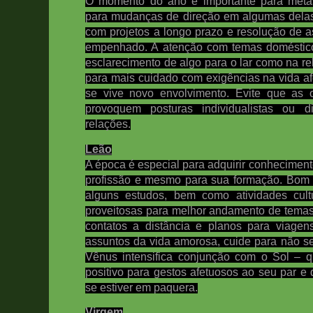
O momento do ano é importante para metas 
para mudanças de direção em algumas dela
com projetos a longo prazo e resolução de 
empenhado. A atenção com temas domésticos
esclarecimento de algo para o lar como na r
para mais cuidado com exigências na vida af
se vive novo envolvimento.
Evite que as 
provoquem posturas individualistas ou 
relações.
Leão
A época é especial para adquirir conheciment
profissão e mesmo para sua formação. Bom 
alguns estudos, bem como atividades cult
proveitosas para melhor andamento de temas
contatos a distância e planos para viagen
assuntos da vida amorosa, cuide para não se 
Vênus intensifica conjunção com o Sol – q
positivo para gestos afetuosos ao seu par e
se estiver em paquera.
Virgem