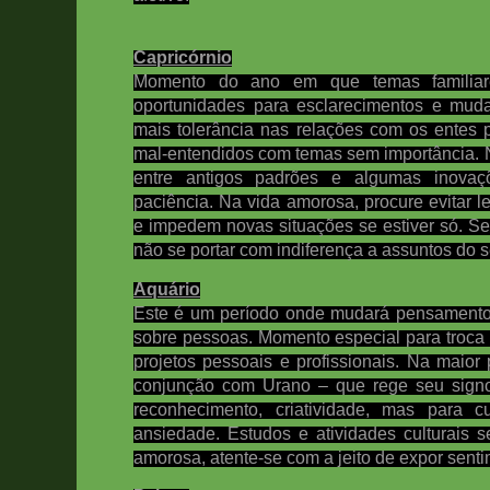
Capricórnio
Momento do ano em que temas familiare
oportunidades para esclarecimentos e muda
mais tolerância nas relações com os entes 
mal-entendidos com temas sem importância. Na
entre antigos padrões e algumas inovaçõ
paciência. Na vida amorosa, procure evitar
e impedem novas situações se estiver só. S
não se portar com indiferença a assuntos do 
Aquário
Este é um período onde mudará pensamento
sobre pessoas. Momento especial para troca
projetos pessoais e profissionais. Na maior 
conjunção com Urano – que rege seu signo 
reconhecimento, criatividade, mas para c
ansiedade. Estudos e atividades culturais 
amorosa, atente-se com a jeito de expor senti