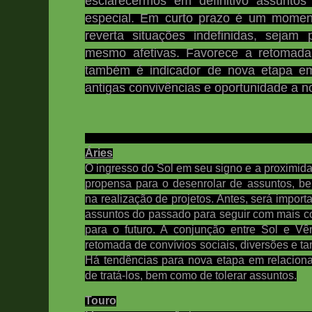
esclarecermos em definitivo assunto
especial.
Em curto prazo é um moment
reverta situações indefinidas, sejam 
mesmo afetivas. Favorece a retomada
também é indicador de nova etapa em
antigas convivências e oportunidade a n
Áries
O ingresso do Sol em seu signo e a proximid
propensa para o desenrolar de assuntos, b
na realização de projetos. Antes, será import
assuntos do passado para seguir com mais c
para o futuro.
A conjunção entre Sol e Vê
retomada de convívios sociais, diversões e t
Há tendências para nova etapa em relacio
de tratá-los, bem como de tolerar assuntos.
Touro