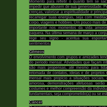
Momento para refletir o quanto tem se sac
impedir que abusem de sua generosidade. Pe
crenças, valorizar a espiritualidade e prin
recarregar suas energias, seja com meditaç
corpo, viagens e hobbies. Um pouco mais de
importante nos momentos da vida amoro
paquera. Na última semana de março a conj
rege seu signo - acentua sua esponta
sentimentos.
Gêmeos
O envolvimento com grupos e amizades tend
do período mensal. Atividades que façam in
são mais propensas,
até mesmo para lida
retomada de contatos, ideias e de projetos 
mensal mais propício a situações sociais,
amorosa, demonstrações afetuosas serão 
costumes e melhor compreensão da individua
fundamentais, seja comprometido(a) ou se es
Câncer