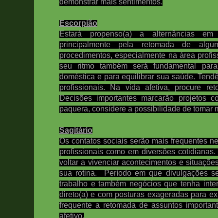
demonstrar mais sentimentos.
Escorpião
Estará propenso(a) a alternâncias em 
principalmente pela retomada de alg
procedimentos, especialmente na área profiss
seu ritmo também será fundamental para
doméstica e para equilibrar sua saúde. Tendê
profissionais. Na vida afetiva, procure re
Decisões importantes marcarão projetos c
paquera, considere a possibilidade de tomar ma
Sagitário
Os contatos sociais serão mais frequentes ne
profissionais como em diversões cotidianas
voltar a vivenciar acontecimentos e situaçõe
sua rotina.
Período em que divulgações ser
trabalho e também negócios que tenha inter
direto(a) e com posturas exageradas para e
frequente a retomada de assuntos importan
afetivo.