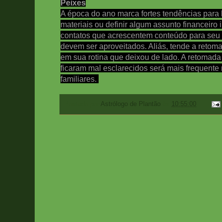
Peixes
A época do ano marca fortes tendências para 
materiais ou definir algum assunto financeiro 
contatos que acrescentem conteúdo para seu 
devem ser aproveitados. Aliás, tende a retom
em sua rotina que deixou de lado. A retomad
ficaram mal esclarecidos será mais frequente 
familiares.
Postado por
Astrólogo de Plantão
às
10:55:00