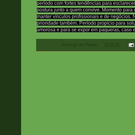
período com fortes tendências para esclarec
postura junto a quem convive.
Momento para o
manter vínculos profissionais e de negócios.
prioridade também. Período propício para sol
amorosa e para se expor em paqueras, caso e
Postado por
Astrólogo de Plantão
às
13:35:00