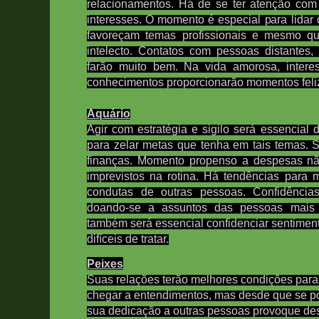
relacionamentos. Há de se ter atenção com
interesses. O momento é especial para lida
favoreçam temas profissionais e mesmo q
intelecto. Contatos com pessoas distantes,
farão muito bem. Na vida amorosa, interes
conhecimentos proporcionarão momentos feli
Aquário
Agir com estratégia e sigilo será essencial 
para zelar metas que tenha em tais temas. 
finanças. Momento propenso a despesas n
imprevistos na rotina.
Há tendências para 
condutas de outras pessoas.
Confidências
doando-se a assuntos das pessoas mais 
também será essencial confidenciar sentime
difíceis de tratar.
Peixes
Suas relações terão melhores condições para
chegar a entendimentos, mas desde que se po
sua dedicação a outras pessoas provoque d