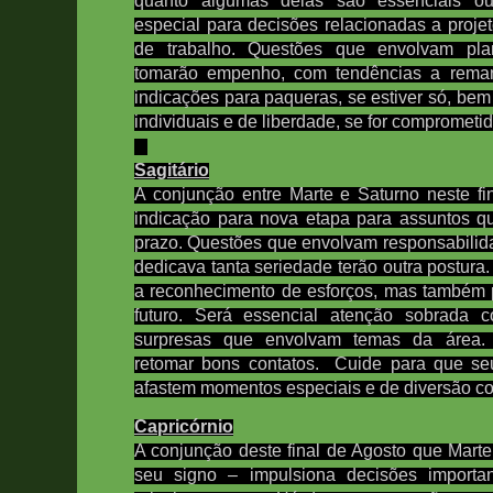
especial para decisões relacionadas a proj
de trabalho. Questões que envolvam plan
tomarão empenho, com tendências a remanej
indicações para paqueras, se estiver só, be
individuais e de liberdade, se for comprometid
Sagitário
A conjunção entre Marte e Saturno neste f
indicação para nova etapa para assuntos q
prazo. Questões que envolvam responsabilid
dedicava tanta seriedade terão outra postura.
a reconhecimento de esforços, mas também p
futuro. Será essencial a
tenção sobrada 
surpresas que envolvam temas da área. 
retomar bons contatos.
Cuide para que seu
afastem momentos especiais e de diversão c
Capricórnio
A conjunção deste final de Agosto que Mart
seu signo – impulsiona decisões import