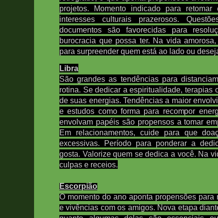
projetos.
Momento indicado para retomar 
interesses culturais prazerosos. Quest
documentos são favorecidas para resolu
burocracia que possa ter. Na vida amorosa,
para surpreender quem está ao lado ou deseja
Libra
São grandes as tendências para distancia
rotina. Se dedicar a espiritualidade, terapias
de suas energias. Tendências a maior envolvi
e estudos como forma para recompor ener
envolvam papéis são propensos a tomar em
Em relacionamentos, cuide para que doaç
excessivas. Período para ponderar a ded
gosta. Valorize quem se dedica a você. Na 
culpas e receios.
Escorpião
O momento do ano aponta propensões para 
e vivências com os amigos.
Nova etapa diant
quanto algumas delas são essenciais ou