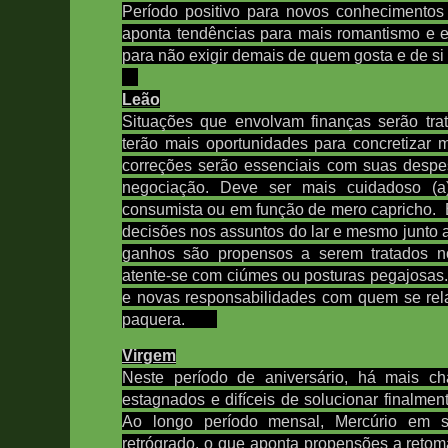
Período positivo para novos conhecimentos 
aponta tendências para mais romantismo e 
para não exigir demais de quem gosta e de s
Leão
Situações que envolvam finanças serão tra
terão mais oportunidades para concretizar 
correções serão essenciais com suas despe
negociação. Deve ser mais cuidadoso (a
consumista ou em função de mero capricho.
decisões nos assuntos do lar e mesmo junto a
ganhos são propensos a serem tratados no
atente-se com ciúmes ou posturas pegajosas
e novas responsabilidades com quem se rel
paquera.
Virgem
Neste período de aniversário, há mais c
estagnados e difíceis de solucionar finalmen
Ao longo período mensal,
Mercúrio em s
retrógrado, o que aponta propensões a reto