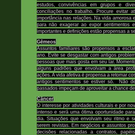
estudos, convivências em grupos e div
conciliações no trabalho. Procure evitar a
importância nas relações.
Na vida amorosa e 
para não exagerar ao expor sentimentos e
importantes e definições estão propensas a se
Gêmeos
Assuntos familiares são propensos a escl
ano. Evite se desgastar com antigos proble
pessoas que mais gosta em seu lar. Moment
alguns padrões que envolvam a área profi
ações. A vida afetiva é propensa a retomar co
antigos sentimentos se estiver só. Não de
passados impeçam de aproveitar a chance d
Câncer
O interesse por atividades culturais e por n
intenso e será uma ótima oportunidade par
dia.
Situações que envolvam seu ritmo e s
serem revistas.
Em negócios e assuntos prof
decisões relacionadas a contratos, papéi