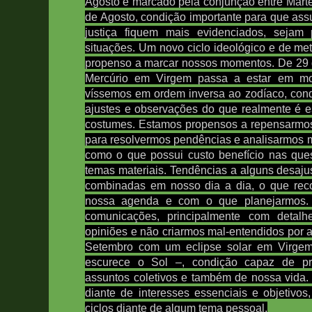
Agosto é marcado pela conjunção entre Marte
de Agosto, condição importante para que assu
justiça fiquem mais evidenciados, sejam 
situações. Um novo ciclo ideológico e de met
propenso a marcar nossos momentos.
De 29 
M
ercúrio em Virgem passa a estar em mo
víssemos em ordem inversa ao zodíaco, cond
ajustes e observações do que realmente é e
costumes. Estamos propensos a repensarmos
para resolvermos pendências e analisarmos m
como o que possui custo benefício nas que
temas materiais. Tendências a alguns desaju
combinadas em nosso dia a dia, o que re
nossa agenda e com o que planejarmos.
comunicações, principalmente com detal
opiniões e não criarmos mal-entendidos por a
Setembro com um eclipse solar em Virg
escurece o Sol –, condição capaz de prop
assuntos coletivos e também de nossa vida.
diante de interesses essenciais e objetivos
ciclos diante de algum tema pessoal
.